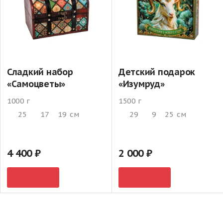
Сладкий набор
Детский подарок
«Самоцветы»
«Изумруд»
1000 г
1500 г
25
17
19
см
29
9
25
см
4 400
2 000